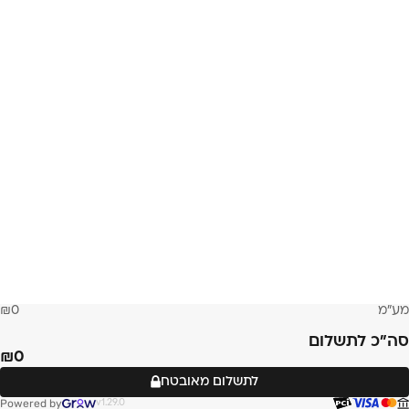
מע״מ
0
סה״כ לתשלום
0
לתשלום מאובטח
Powered by
v1.29.0