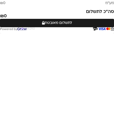
מע״מ
0
סה״כ לתשלום
0
לתשלום מאובטח
Powered by
v1.29.0