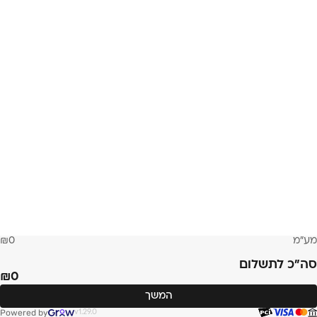
לוח זמנים
9:00 מפגש בגן הארכיאולוגי בין המלונות ליאונרדו פלזה וליאונרדו קלאב
12:00 - 9:00 סיור יסודי בטבריה שבין החומות הגן הארכיאולוגי
12:00 הפסקת צהרים
13:00 המשך סיור והשלמות בעיר ההיסטורית
16:00 סיום בקבר הרמב"ם.
פרטים נוספים
תאריך:
2/12/26
אופי:
סיור עירוני
מרצה:
יוסי סטפנסקי
שפת :
עברית
עלות :
90 ₪
מע״מ
0
נגישות:
אין
אזור:
חיפה והצפון, בווייז גן ההארכיאולוגי, טבריה
סה״כ לתשלום
0
המשך
החזר תשלום מלא במקרה של ביטול עד 48 שעות לפני
ההשתלמות
Powered by
v1.29.0