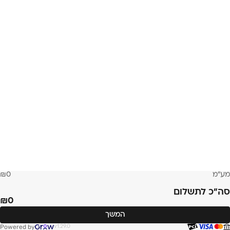
מע״מ
0
סה״כ לתשלום
0
המשך
Powered by
v1.29.0