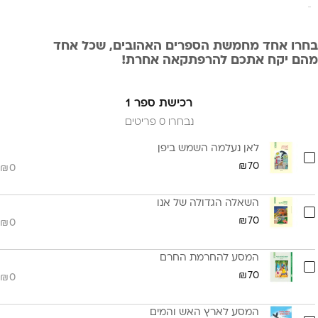
0/6
בחרו אחד מחמשת הספרים האהובים, שכל אחד
מהם יקח אתכם להרפתקאה אחרת!
ניתן לבחור עד 2 ספרים
להקדשה אישית, אנא רשמו שמות בהערות.
רכישת ספר 1
נבחרו 0 פריטים
משלוח לכל רחבי הארץ תוך 5 ימי עסקים באמצעות דואר
ישראל.
לאן נעלמה השמש ביפן
70
0
השאלה הגדולה של אנו
70
0
המסע להחרמת החרם
70
0
המסע לארץ האש והמים