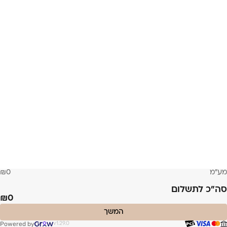
מע״מ
0
סה״כ לתשלום
0
המשך
Powered by
v1.29.0