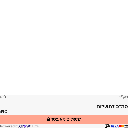
מע״מ
0
סה״כ לתשלום
0
לתשלום מאובטח
Powered by
v1.29.0