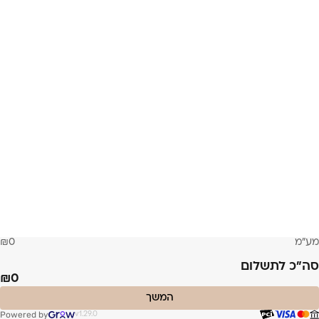
מע״מ
0
סה״כ לתשלום
0
המשך
Powered by
v1.29.0